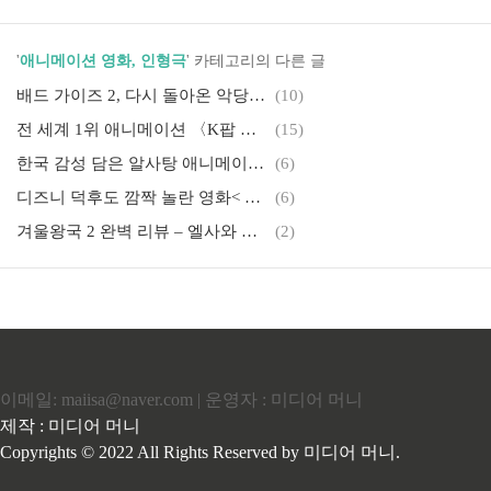
'
애니메이션 영화, 인형극
' 카테고리의 다른 글
배드 가이즈 2, 다시 돌아온 악당들의 통쾌한 반전 작전! 네트워크 피드 및 영화 가치
(10)
전 세계 1위 애니메이션 〈K팝 데몬 헌터스〉 OST “Golden” 열풍 – 음악부터 문화까지 완전 분석
(15)
한국 감성 담은 알사탕 애니메이션, '슬램덩크'·'드래곤볼' 작가들이 선택한 이유
(6)
디즈니 덕후도 깜짝 놀란 영화< 릴로 & 스티치> 55가지 비밀
(6)
겨울왕국 2 완벽 리뷰 – 엘사와 안나의 진실 탐구와 자연과의 조화 메시지
(2)
이메일: maiisa@naver.com | 운영자 : 미디어 머니
제작 : 미디어 머니
Copyrights © 2022 All Rights Reserved by 미디어 머니.