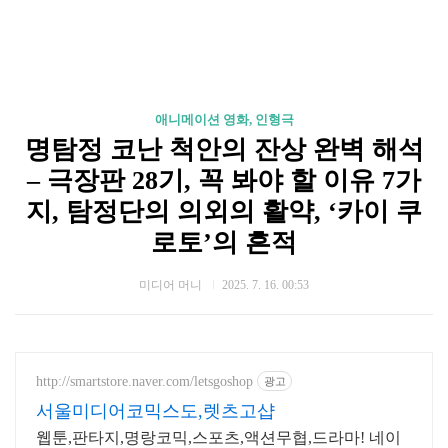
애니메이션 영화, 인형극
명탐정 코난 척안의 잔상 완벽 해석
– 극장판 28기, 꼭 봐야 할 이유 7가
지, 탐정단의 의외의 활약, ‘카이 쿠
로토’의 흔적
미디어 머니
2025. 7. 16. 00:53
http://smartstore.naver.com/letsgoshop
광고
서울미디어코믹스도,렛츠고샵
웹툰,판타지,명랑코믹,스포츠,액션무협,드라마! 네이