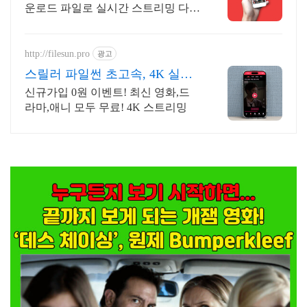
운로드 파일로 실시간 스트리밍 다운
로드
http://filesun.pro
광고
스릴러 파일썬 초고속, 4K 실시
간 보기!
신규가입 0원 이벤트! 최신 영화,드
라마,애니 모두 무료! 4K 스트리밍