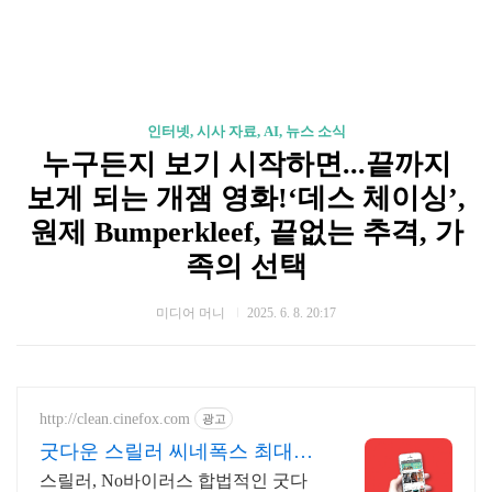
인터넷, 시사 자료, AI, 뉴스 소식
누구든지 보기 시작하면...끝까지
보게 되는 개잼 영화!‘데스 체이싱’,
원제 Bumperkleef, 끝없는 추격, 가
족의 선택
미디어 머니
2025. 6. 8. 20:17
http://clean.cinefox.com
광고
굿다운 스릴러 씨네폭스 최대3
만원+10%추가적립
스릴러, No바이러스 합법적인 굿다