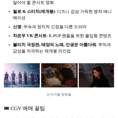
말아야 할 콘서트 영화
릴로 & 스티치(재개봉)
: 디즈니 감성 가득한 명작 애니
메이션
신명
: 무속과 정치적 긴장을 다룬 드라마
차은우 VR 콘서트
: K-POP 팬들을 위한 몰입형 콘텐츠
블리치 극장판, 태양의 노래, 인생은 아름다워
: 추억과
감성을 자극하는 재개봉 라인업
눈여겨볼 영화들
🎟️ CGV 예매 꿀팁