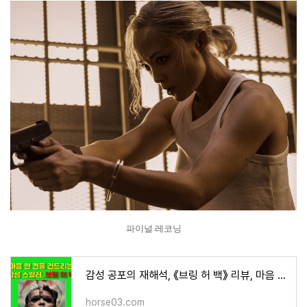
파이널 레코닝
감성 공포의 재해석, 《브링 허 백》 리뷰, 마음 한 켠을 건드리는 영화,
horse03.com