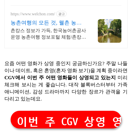
세요 전국 각지에서 올라오는 전국구
최다 상품 매일 10만 개 이상의 신규
상품 업로드
https://www.welchon.com/
광고
농촌여행의 모든 것, 웰촌 농촌
관광 가는 주간
촌캉스 정보가 가득, 한국농어촌공사
운영 농촌여행 정보포털 체험/촌캉
스/자연 여행을 한 번에 전국 농촌여
행 코스, 지금 확인하세요
요즘 어떤 영화가 상영 중인지 궁금하신가요? 주말 나들
이나 데이트, 혹은 혼영(혼자 영화 보기)을 계획 중이라면
CGV에서 이번 주 어떤 영화들이 상영되고 있는지
미리
체크해 보시는 게 좋습니다. 대작 블록버스터부터 가족
애니메이션, 감성 드라마까지 다양한 장르가 관객을 기
다리고 있는데요.
이번 주 CGV 상영 영