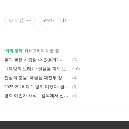
4
구독하기
'
해외 영화
' 카테고리의 다른 글
물과 불은 사랑할 수 있을까? – 디즈니 픽사 ‘엘리멘탈’ 영화 리뷰,
(5)
《태양의 노래》: 햇살을 피해 노래하는 청춘, 그 감동의 기록, 마음을 열기까지, 고백과 용기
(16)
전설의 충돌! 해골섬 대전투 킹콩과 해적들이 만났다. 그 섬에서 무슨 일이 벌어졌나
(4)
2025-2026 괴수 영화 미쳤다. 클로버필드 속편부터 , 킹콩, 트롤 차기작까지 총정리, 주라기 월드: 시작
(8)
영화 예언자 해석｜감옥에서 신이 된 남자, 성장과 해방의 상징을 읽다, 예언자의 침묵, 사슴, 그 상징은 무엇인가?
(4)