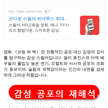
저렴하게, 로켓배송으로 더 빠르게!
http://clean.cinefox.com
광고
굿다운 스릴러 씨네폭스 최대3
만원+10%추가적립
스릴러, HD고화질 영화, 애니, TV시
리즈 합법다운, 스마트폰 감상.
영화 《브링 허 백》은 전통적인 공포 대신 감정의 깊이
를 탐구하는 감성 스릴러입니다. 셀리 호킨스와 아역 배
우들의 몰입도 높은 연기, 오컬트와 서사적 공포의 조화
가 돋보이며, 슬픔과 죄책감이라는 인간의 내면을 섬세
하게 그려낸 작품입니다.
감성 공포의 재해석, 