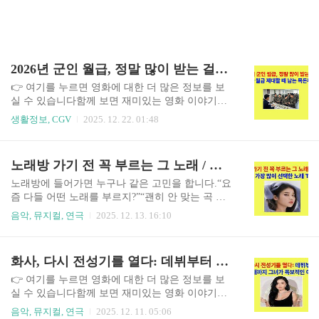
2026년 군인 월급, 정말 많이 받는 걸까? 병사 월급부터 제대할 때 남는 목돈까지 현실적으로 정리했습니다
👉 여기를 누르면 영화에 대한 더 많은 정보를 보
실 수 있습니다함께 보면 재미있는 영화 이야기넷
플릭스 영화 추천부터 한국 영화 리뷰, 숨겨진 명작
생활정보, CGV
2025. 12. 22. 01:48
과 최신 화제작 이야기까지 다양한 영화 정보를 워
프에서 계속 확인하실 수 있습니다. 자녀가 군 복무
를 앞두고 있거나,가족 중 누군가 군대에 가게 되면
노래방 가기 전 꼭 부르는 그 노래 / 올해 사람들이 가장 많이 선택한 노래 TOP10
자연스럽게 이런 생각이 듭니다.“요즘 군인 월급이
많이 올랐다는데, 실제로 얼마나 받는 걸까?”“군대
노래방에 들어가면 누구나 같은 고민을 합니다.“요
다녀오면 사회 나올 때 도움이 되기는 할까?”과거
즘 다들 어떤 노래를 부르지?”“괜히 안 맞는 곡 골
의 기억으로 떠올리면군대는 고생만 하고, 제대하
랐다가 분위기 망치면 어쩌지?”그래서 준비했습니
음악, 뮤지컬, 연극
2025. 12. 13. 16:10
면 다시 처음부터 시작해야 하는 곳이었습니다.하
다.올해 실제 노래방에서 가장 많이 선택된 노래 T
지만 2026년 기준으로 보면, 군 복무의 성격은 분명
OP10입니다.이 순위는 음원 차트가 아니라, 사람들
히 달라졌습니다.이 글에서는 과장된 홍보가 아니
이 직접 마이크를 잡고 불렀던노래방 이용 흐름을
화사, 다시 전성기를 열다: 데뷔부터 솔로 시대까지 그녀가 독보적인 이유
라✔ 실제 제도 기준으로✔ 부모 세대도 이해하기
기준으로 정리한 리스트입니다.혼자 가도 좋고, 회
쉽게2026년 군인 월급..
식 자리에서도 실패 없는 선곡을 원하신다면이 글
👉 여기를 누르면 영화에 대한 더 많은 정보를 보
하나면 충분합니다.👉 여기를 누르면 영화에 대한
실 수 있습니다함께 보면 재미있는 영화 이야기넷
더 많은 정보를 보실 수 있습니다함께 보면 재미있
플릭스 영화 추천부터 한국 영화 리뷰, 숨겨진 명작
음악, 뮤지컬, 연극
2025. 12. 11. 05:06
는 영화 이야기넷플릭스 영화 추천부터 한국 영화