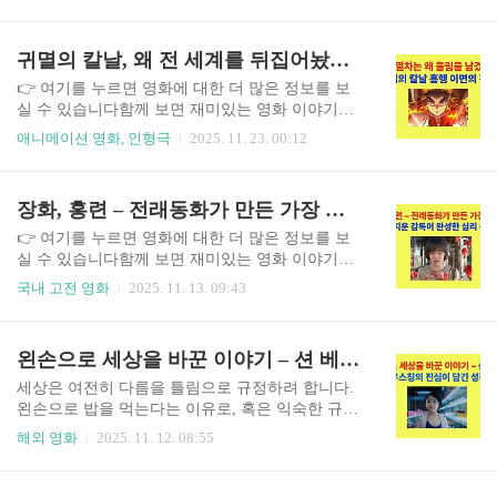
과 최신 화제작 이야기까지 다양한 영화 정보를 워
리뷰, 숨겨진 명작과 최신 화제작 이야기까지 다양
프에서 계속 확인하실 수 있습니다. 화사는 데뷔 이
한 영화 정보를 워프에서 계속 확인하실 수 있습니
후 지금까지 꾸준히 대중의 관심을 받고 있는, K-P
귀멸의 칼날, 왜 전 세계를 뒤집어놨나? 무한열차가 깨어났다
다.🎤 올해 노래방 인기곡 TOP10 한눈에 보기순위
OP 세대에서 가장 독보적인 색을 가진 아티스트 중
가수노래 제목특징1위우..
한 명입니다. 특히 최근 숏폼 플랫폼을 중심으로 화
👉 여기를 누르면 영화에 대한 더 많은 정보를 보
사의 무대 영상과 짧은 클립이 다시 급속도로 확산
실 수 있습니다함께 보면 재미있는 영화 이야기넷
되면서, 그녀의 전성기가 현재진행형이라는 평가
플릭스 영화 추천부터 한국 영화 리뷰, 숨겨진 명작
애니메이션 영화, 인형극
2025. 11. 23. 00:12
가 이어지고 있습니다. 단순히 인기가 다시 올라간
과 최신 화제작 이야기까지 다양한 영화 정보를 워
수준이 아니라, 화사는 그동안 쌓아온 음악적 정체
프에서 계속 확인하실 수 있습니다.애니메이션 한
성과 퍼포먼스, 그리고 진정성을 바탕으로 새로운
편이 전 세계 극장가를 흔드는 일은 흔하지 않습니
장화, 홍련 – 전래동화가 만든 가장 잔혹한 현실, 김지운 감독이 완성한 심리 공포 명작
시대의 대중성과 연결되고 있습니다. 이번 글에서
다. 그러나 〈귀멸의 칼날: 무한열차 편〉은 그런
는 화사의 데뷔 과정, 결정..
상식을 넘어서며 일본은 물론 한국, 아시아권, 유
👉 여기를 누르면 영화에 대한 더 많은 정보를 보
럽, 미국까지 확산된 거대한 흥행 현상을 만들었습
실 수 있습니다함께 보면 재미있는 영화 이야기넷
니다. 이 작품은 단순한 애니메이션이 아니라 시대
플릭스 영화 추천부터 한국 영화 리뷰, 숨겨진 명작
국내 고전 영화
2025. 11. 13. 09:43
적 흐름을 바꾼 콘텐츠로 평가되며, 관객들은 작품
과 최신 화제작 이야기까지 다양한 영화 정보를 워
에 담긴 감정과 메시지에서 깊은 울림을 받았습니
프에서 계속 확인하실 수 있습니다.동화보다 잔혹
다. 이번 글에서는 무한열차 편이 어떻게 세계적인
했던 가족의 비극 전래동화 ‘장화, 홍련’은 오래전
왼손으로 세상을 바꾼 이야기 – 션 베이커 & 쩌우스칭의 진심이 담긴 성장영화
작품이 되었는지, 그리고 그 안에 담긴 의미는 무엇
부터 ‘착한 자매와 악한 계모’의 이야기로 알려져
인지 전지적 시점에서 자세히 살..
왔다. 하지만 김지운 감독의 영화 〈장화, 홍련〉은
세상은 여전히 다름을 틀림으로 규정하려 합니다.
그 익숙한 줄거리를 완전히 뒤집는다. 그는 단순한
왼손으로 밥을 먹는다는 이유로, 혹은 익숙한 규칙
유령 이야기가 아닌, 인간의 내면 깊은 상처와 죄책
을 거스른다는 이유로 손가락질받는 사람들. 영화
해외 영화
2025. 11. 12. 08:55
감을 드러내며 슬픔과 공포를 한 화면에 담아냈다.
〈왼손잡이 소녀〉는 그런 세상에 조용히 질문을
이 작품은 ‘공포는 곧 감정이다’라는 감독의 철학
던집니다. “왼손으로 살아가면 안 되나요?” 션 베이
이 담긴 심리극으로, 무서움을 넘어선 아름답고도
커와 쩌우스칭 감독이 함께 완성한 이 작품은 단순