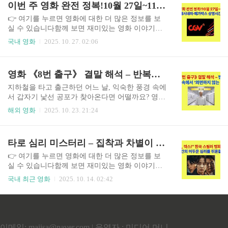
이번 주 영화 완전 정복!10월 27일~11월 2일 CGV·롯데시네마·메가박스 상영시간표 총정리
슬픈 가족의 초상화로 남았다.영화의 탄생 – 전래
한 성장 영화가 아닙니다. 금기와 편견 속에서도 자
동화에서 심리 공포로김지..
신을 잃지 않으려는 한 소녀의 용기를 통해, 우리
👉 여기를 누르면 영화에 대한 더 많은 정보를 보
모두가 ‘진짜 자신으로 살아간다’는 의미를 다시
실 수 있습니다함께 보면 재미있는 영화 이야기넷
묻게 만듭니다. 목차고민하는 당신에게 – 왜 ‘왼손
플릭스 영화 추천부터 한국 영화 리뷰, 숨겨진 명작
국내 영화
2025. 10. 27. 02:06
잡이 소녀’를 봐야 하는가감독 션 베이커와 쩌우스
과 최신 화제작 이야기까지 다양한 영화 정보를 워
칭, 서로를 비춘 두 거장의 만남왼손으로 쓴 성장과
프에서 계속 확인하실 수 있습니다.주말이나 연휴
치유의 서사현실을 담은 카메라, 아이폰 촬영의 놀
가 다가올 때마다 “지금 뭐 보지?” 하고 고민하신
영화 《8번 출구》 결말 해석 – 반복되는 지옥 속에서 ‘외면하지 않는 용기’
라운 힘웃음과 눈물, 그리고 인간다움의 온도전통
적 있으신가요?이번 주(10월 27일~11월 2일)는 극
을 넘어 새로운 세대를 향한..
장가가 어느 때보다 풍성합니다.CGV·롯데시네마·
지하철을 타고 출근하던 어느 날, 익숙한 풍경 속에
메가박스 세 주요 영화관이 일제히 가을 시즌 신작
서 갑자기 낯선 공포가 찾아온다면 어떨까요? 영화
라인업을 공개했기 때문입니다.한국 스릴러, 해외
《8번 출구》는 단순한 미스터리나 호러물이 아닙
해외 영화
2025. 10. 23. 21:24
액션, 그리고 감성 애니메이션까지지금 이 글 한 편
니다. 반복되는 일상, 외면해 온 감정, 그리고 ‘놓쳐
으로, 어떤 영화를 언제 어디서 볼지 한눈에 정리해
버린 신호’가 한 인간을 지옥 같은 루프 속에 가둡
보세요. 목차CGV 주요 상영작 및 상영시간표롯데
니다. 이 작품은 우리에게 묻습니다. “당신은 지금
타로 심리 미스터리 – 집착과 차별이 만들어낸 인간의 그림자
시네마 개봉작과 예매 정보메가박스 개봉 예정작
무엇을 외면하고 있나요?” 원작 인디 게임의 철학
정리관객 평점 TO..
을 영화적으로 재해석한 《8번 출구》는, 끝없는
👉 여기를 누르면 영화에 대한 더 많은 정보를 보
회피 속에서 벗어나기 위한 용기의 의미를 깊이 있
실 수 있습니다함께 보면 재미있는 영화 이야기넷
게 탐구합니다.👉 여기를 누르면 영화에 대한 더
플릭스 영화 추천부터 한국 영화 리뷰, 숨겨진 명작
국내 최근 영화
2025. 10. 14. 02:42
많은 정보를 보실 수 있습니다함께 보면 재미있는
과 최신 화제작 이야기까지 다양한 영화 정보를 워
영화 이야기넷플릭스 영화 추천부터 한국 영화 리
프에서 계속 확인하실 수 있습니다.누군가의 친절
뷰, 숨겨진 명작과 최신 화제작 이야기까지 다양한
이 불편하게 느껴진 적 있으신가요? 처음엔 사소한
영화 정보를 워프에서 계속 확인하실 수 있습니다.
호의로 시작된 관계가 점점 통제 불가능한 집착으
목차영화 〈8번 출구〉..
로 변할 때, 우리는 어디까지 참아야 할까요. 드라
이메일: maiisa@naver.com | 운영자 : 미디어 머니