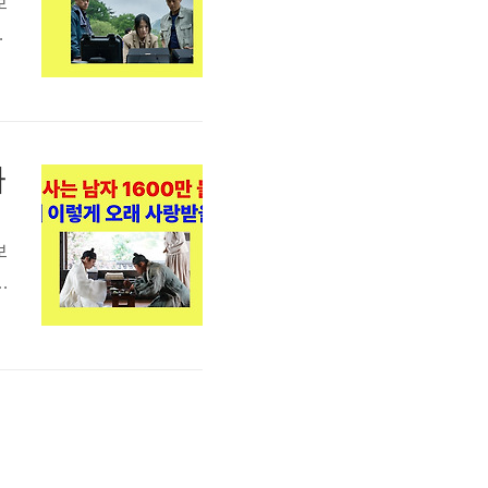
보
니
기
까
보
다
시
품
기