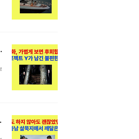
니
있
트 Y가 남긴 불편한 질문
보
작
지
에
영
지에서 깨달은 것