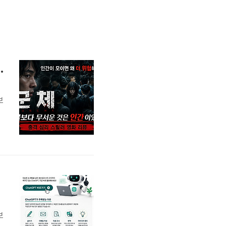
가 던지는 섬뜩한 질문
보
본
심
영
보