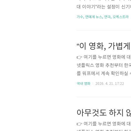
대 이야기”라는 설정이 신기
단순히 설정이 독특한 작품이
가수, 연예계 뉴스, 연극, 오케스트라
였기 때문입니다. 우리가 사
다.현대 대한민국에 왕실이
숙해집니다.그 안에서 벌어지
기 때문입니다.왕실이든, 재벌
👉 여기를 누르면 영화에 
넷플릭스 영화 추천부터 한국
를 워프에서 계속 확인하실 
말에 쉽게 지치곤 합니다. 저
국내 영화
2026. 4. 21. 17:22
품은 시작부터 분위기가 달랐
날수록 인간의 본성과 선택에
서 쉽게 떠나지 않는, 묵직한
화의 가장 큰 특징은 사건보다
👉 여기를 누르면 영화에 