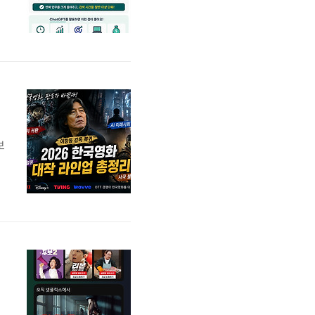
을
절
.
보
보
총정리