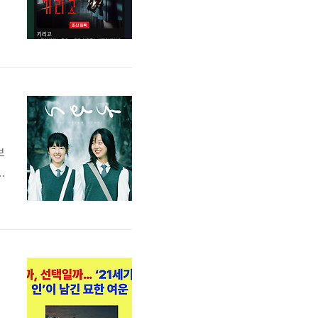
습
부
보
있
구
니