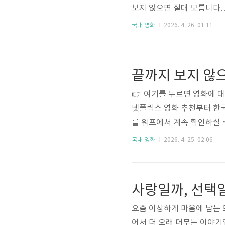
보지 않으면 절대 모릅니다…
나도 계속 생각나는 작품이 
국내 영화
2026. 4. 26. 01:11
니다.하지만 ‘너와 나’는 전혀
까… ‘21세기 대군부인’이
려해서가 아니라, 오히려 묘
인입니다.처음에는 그저 “왕실
👉 여기를 누르면 영화에 
넷플릭스 영화 추천부터 한국
를 워프에서 계속 확인하실 
습니다.그런 영화는 대부분 
국내 영화
2026. 4. 25. 02:06
다릅니다.이 영화는 큰 사건
하고 보고 나면 이상하게 마
다.처음에는 조용한 분위기
의 감정이 서서히 쌓이면서
요즘 이상하게 마음에 남는
어서 더 오래 머무는 이야기