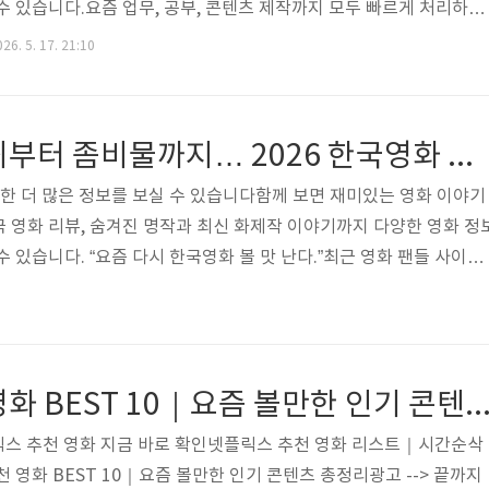
수 있습니다.요즘 업무, 공부, 콘텐츠 제작까지 모두 빠르게 처리하는
도구가 있습니다. 단순한 AI 채팅이 아니라 생산성과 수익 구조까지
26. 5. 17. 21:10
알아두면 확실히 도움이 됩니다. 아직 활용하지 못했다면 아래 내용
tGPT는 검색, 글쓰기, 요약, 기획까지 한 번에 해결할 수 있어 시간 
로 많은 사람들이 이미 일상과 업무에 적극적으로 활용하고 있습니다
이창동 감독 복귀부터 좀비물까지… 2026 한국영화 판 뒤집힌다
PT..
대한 더 많은 정보를 보실 수 있습니다함께 보면 재미있는 영화 이야기
 영화 리뷰, 숨겨진 명작과 최신 화제작 이야기까지 다양한 영화 정
 있습니다. “요즘 다시 한국영화 볼 맛 난다.”최근 영화 팬들 사이에
다. 한동안 극장 침체와 OTT 경쟁 속에서 한국영화 위기론까지 나왔
완전히 달라지고 있습니다. 이창동 감독의 복귀 소식부터 초대형 K-좀비
, AI 미래사회 영화, 사극 블록버스터까지 대작 라인업이 쏟아지고 있
·디즈니플러스·티빙·웨이브 같은 OTT 플랫폼들이 한국 콘텐츠 확
넷플릭스 추천 영화 BEST 10｜요즘 볼만한 인기 콘텐츠 
 제작 규모 ..
플릭스 추천 영화 지금 바로 확인넷플릭스 추천 영화 리스트｜시간순삭
 영화 BEST 10｜요즘 볼만한 인기 콘텐츠 총정리광고 --> 끝까지