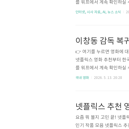
를 워프에서 계속 확인하실 
사람들이 공통으로 사용하는 
인터넷, 시사 자료, AI, 뉴스 소식
20
바꾸고 있다는 점에서 지금 
꼭 확인해 보세요.특히 Cha
약 효과가 엄청납니다. 실제
ChatGPT 바로가기👆ChatG
👉 여기를 누르면 영화에 
넷플릭스 영화 추천부터 한국
를 워프에서 계속 확인하실 수
서 가장 많이 들리는 말입니
국내 영화
2026. 5. 13. 20:28
지만, 2026년 분위기는 
프로젝트, 오컬트 호러 열풍
기 때문입니다.특히 넷플릭스
경쟁에 본격적으로 뛰어들면서
요즘 뭐 볼지 고민 끝! 넷
인기 작품 모음 넷플릭스 추천